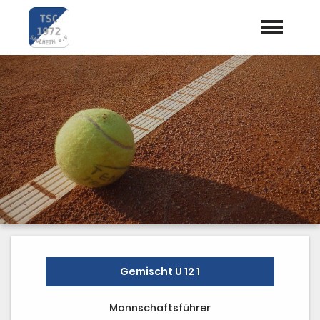
Startseite
Aktuelles
Termine
Vorstand
Trainer
Mannschaften
Preise / Kosten
Gemischt U 12 1
Dokumente
Mannschaftsführer