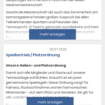
diesjähriges Sommerfest im Rahmen der Mixed –
Anträge
Anträge bitte schriftlich bis zum
Vereinsmeisterschaft.
26.02.2026
an unseren
1. Vorsitzenden Andreas
Wolf
Sowohl die Meisterschaft als auch das Sommerfest am
Samstagabend fanden großen Zuspruch bei allen
Wir freuen uns sehr, wenn viele von euch dabei sind.
Teilnehmenden Sportlern und Freunden des
Tennissports. 21 Teams genossen wunderbare und faire
Lasst uns gemeinsam etwas bewegen!
Begegnungen. Am Ende triumphierte die Paarung Kati
mehr anzeigen
Euer Vorstand des TSC 1972 Saulheim e.V.
Klug und Daniel Schmauch.
Das Fest am Samstag zeichnete sich durch die Ehrung
langjähriger Mitglieder des Vereins, von denen einige
26.07.2025
Platzregelungen / Etikette
bereits seit über 50 Jahren den Verein begleiten.
Spielbetrieb / Platzordnung
Viele sind unserer Einladung gefolgt und konnten so
Unsere Hallen- und Platzordnung
auch altbekannte Gesichter wieder treffen, sich
austauschen und über die guten, alten Zeiten plaudern.
Damit sich alle Mitglieder und Gäste auf unserer
Tennisanlage wohlfühlen, braucht es ein paar
Alles in allem freut sich die Gemeinschaft des TSC über
gemeinsame Spielregeln. Diese Ordnung sorgt für
ein gelungenes Wochenende bei tollem Wetter.
Fairness, Rücksichtnahme und ein harmonisches
Es war ein voller Erfolg.
Miteinander – auf dem Platz und daneben. Sie gilt für
alle, sobald du unsere Anlage betrittst.
mehr anzeigen
Bitte beachte: Den Anweisungen des 1. Vorsitzenden,