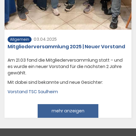
Austausch, Beteiligung und Engagement im Verein.
Plane dafür bitte Zeit ein.
Schäden bitte sofort dem Platzwart oder einem
Vorstandsmitglied melden (Liste hängt aus).
Unbespielbare Plätze können gesperrt werden.
03.04.2025
Allgemein
2. Clubhaus & Anlage
Mitgliederversammlung 2025 | Neuer Vorstand
2.1 Sauberkeit
Am 21.03 fand die Mitgliederversammlung statt – und
Bitte
keine Sandplatzschuhe
im Clubhaus.
es wurde ein neuer Vorstand für die nächsten 2 Jahre
Halte Umkleiden und Gemeinschaftsräume
gewählt.
sauber.
Mit dabei sind bekannte und neue Gesichter:
Müll gehört in die vorgesehenen Behälter.
Vorstand TSC Saulheim
2.2 Bewirtung
Die Bewirtung erfolgt durch den Platzwart oder
mehr anzeigen
bei Veranstaltungen in Absprache mit ihm.
2.3 Abschließen
Wer als Letzter die Anlage verlässt, schließt