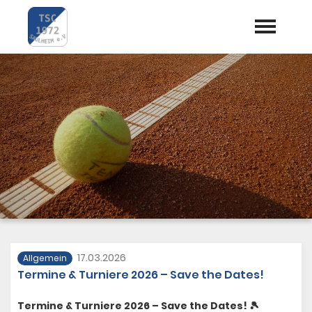
Startseite
Aktuelles
Termine
Vorstand
Trainer
Mannschaften
17.03.2026
Allgemein
Termine & Turniere 2026 – Save the Dates!
Preise / Kosten
Termine & Turniere 2026 – Save the Dates! 🎾
Dokumente