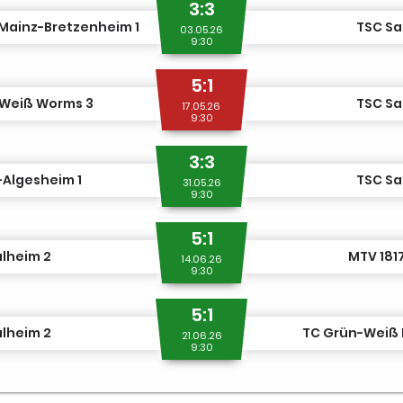
3:3
Mainz-Bretzenheim 1
TSC Sa
03.05.26
9:30
5:1
-Weiß Worms 3
TSC Sa
17.05.26
9:30
3:3
Algesheim 1
TSC Sa
31.05.26
9:30
5:1
lheim 2
MTV 181
14.06.26
9:30
5:1
lheim 2
TC Grün-Weiß 
21.06.26
9:30