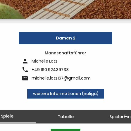
Damen 2
Mannschaftsführer
person
Michelle Lotz
phone
+49 160 92439733
email
michelle.lotz157@gmail.com
weitere Informationen (nuliga)
Spiele
Tabelle
Spieler/-i