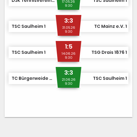
DJK Tennisverein Mainzer Sand e.V. 2
TSC Saulheim 1
17.05.26
9:30
3:3
TSC Saulheim 1
TC Mainz e.V. 1
31.05.26
9:30
1:5
TSC Saulheim 1
TSG Drais 1876 1
14.06.26
9:30
3:3
TC Bürgerweide Worms 2
TSC Saulheim 1
21.06.26
9:30