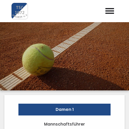
Startseite
Aktuelles
Termine
Vorstand
Trainer
Mannschaften
Preise / Kosten
Damen 1
Dokumente
Mannschaftsführer