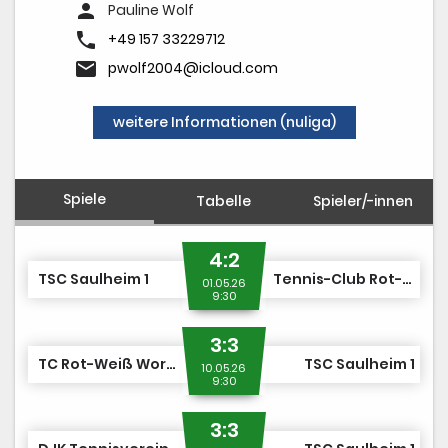
Vereinskalender
person
Pauline Wolf
phone
"Jetzt Mitglied werden"
+49 157 33229712
email
pwolf2004@icloud.com
weitere Informationen (nuliga)
Spiele
Tabelle
Spieler/-innen
4:2
TSC Saulheim 1
Tennis-Club Rot-Weiß Nierstein e.V. 2
01.05.26
9:30
3:3
TC Rot-Weiß Worms 2
TSC Saulheim 1
10.05.26
9:30
3:3