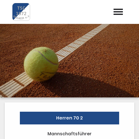
Startseite
Aktuelles
Termine
Vorstand
Trainer
Mannschaften
Preise / Kosten
Herren 70 2
Dokumente
Mannschaftsführer