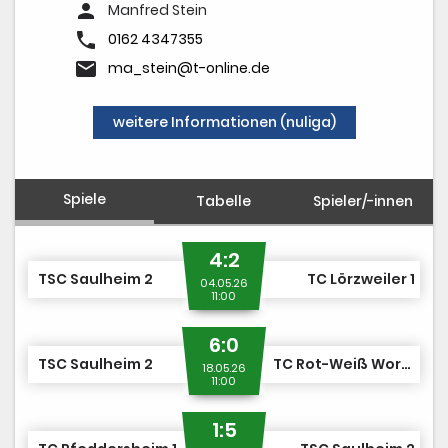
Vereinskalender
person
Manfred Stein
phone
"Jetzt Mitglied werden"
0162 4347355
email
ma_stein@t-online.de
weitere Informationen (nuliga)
Spiele
Tabelle
Spieler/-innen
4:2
TSC Saulheim 2
TC Lörzweiler 1
04.05.26
11:00
6:0
TSC Saulheim 2
TC Rot-Weiß Worms 2
18.05.26
11:00
1:5