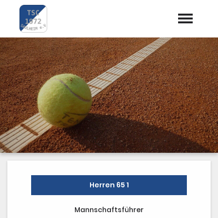
Startseite
Aktuelles
Termine
Vorstand
Trainer
Mannschaften
Preise / Kosten
Herren 65 1
Dokumente
Mannschaftsführer